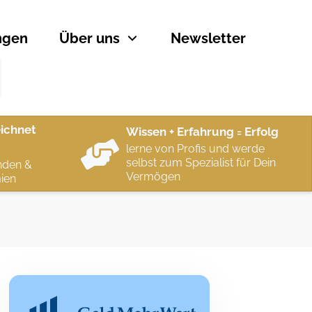
ngen
Über uns
Newsletter
ichnet
Wissen + Erfahrung = Erfolg
lerne von Profis und werde
selbst zum Spezialist für Dein
nden &
Vermögen
ien