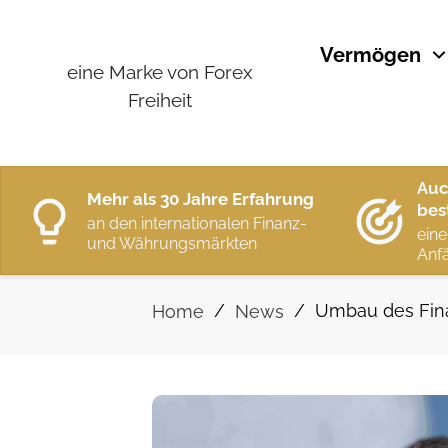
Vermögen
eine Marke von Forex
Freiheit
Auc
Mehr als 30 Jahre Erfahrung
bes
an den internationalen Finanz-
eine
und Währungsmärkten
Anfä
/
/
Umbau des Fina
Home
News