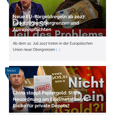
Neue EU-Bargeldregeln ab 2027:
Gesetzliche Obergrenzen und
Ausweispflichten
Ab dem 10. Juli 2027 treten in der Europäischen
Union neue Obergrenzen
[...]
News
China stoppt Papiergold: Stille
Neuordnung am Edelmetallmarkt –
Risiko für private Depots?