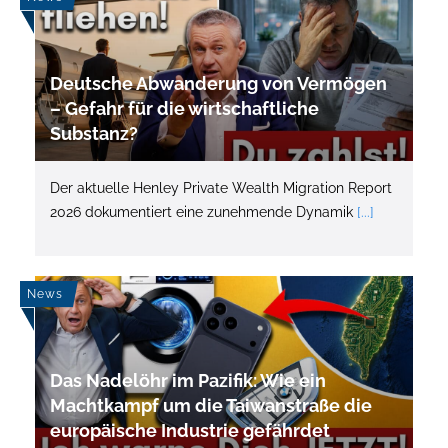
Deutsche Abwanderung von Vermögen
– Gefahr für die wirtschaftliche
Substanz?
Der aktuelle Henley Private Wealth Migration Report
2026 dokumentiert eine zunehmende Dynamik
[...]
News
Das Nadelöhr im Pazifik: Wie ein
Machtkampf um die Taiwanstraße die
europäische Industrie gefährdet