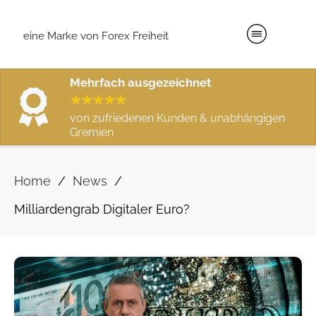
eine Marke von Forex Freiheit
Mehrfach ausgezeichnet
von zufriedenen Kunden & unabhängigen
Gremien
/
/
Home
News
Milliardengrab Digitaler Euro?