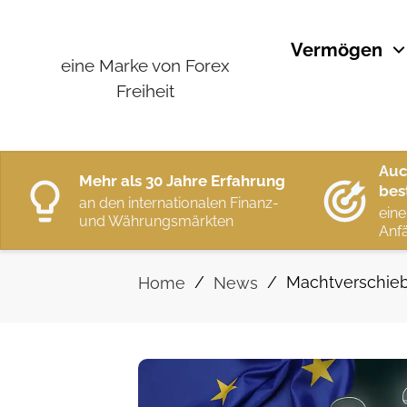
Vermögen
eine Marke von Forex
Freiheit
Auc
Mehr als 30 Jahre Erfahrung
bes
an den internationalen Finanz-
eine
und Währungsmärkten
Anfä
/
/
Machtverschiebu
Home
News