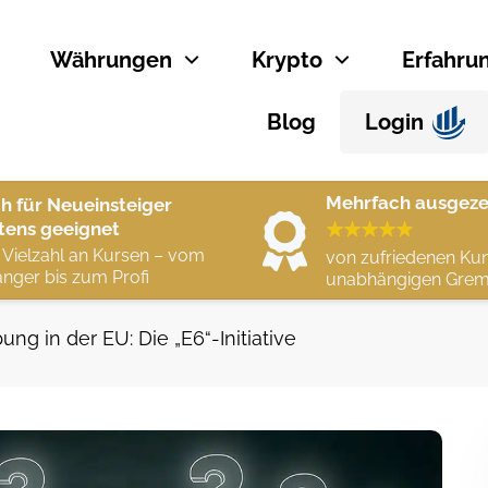
Währungen
Krypto
Erfahru
Blog
Login
Mehrfach ausgeze
h für Neueinsteiger
tens geeignet
 Vielzahl an Kursen – vom
von zufriedenen Ku
nger bis zum Profi
unabhängigen Grem
ng in der EU: Die „E6“-Initiative