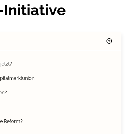
Initiative
jetzt?
apitalmarktunion
ion?
ge Reform?