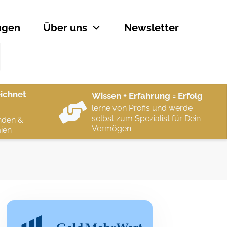
ngen
Über uns
Newsletter
ichnet
Wissen + Erfahrung = Erfolg
lerne von Profis und werde
selbst zum Spezialist für Dein
nden &
Vermögen
ien