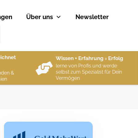
ngen
Über uns
Newsletter
ichnet
Wissen + Erfahrung = Erfolg
lerne von Profis und werde
selbst zum Spezialist für Dein
nden &
Vermögen
ien