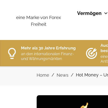
Vermögen
eine Marke von Forex
Freiheit
Auc
Mehr als 30 Jahre Erfahrung
bes
an den internationalen Finanz-
eine
und Währungsmärkten
Anfä
/
/
Hot Money – Ur
Home
News