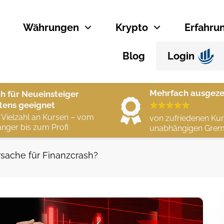
Währungen
Krypto
Erfahru
Blog
Login
Mehrfach ausgeze
h für Neueinsteiger
tens geeignet
 Vielzahl an Kursen – vom
von zufriedenen Ku
nger bis zum Profi
unabhängigen Grem
sache für Finanzcrash?