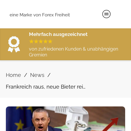
eine Marke von Forex Freiheit
Mehrfach ausgezeichnet
von zufriedenen Kunden & unabhängigen
Gremien
/
/
Home
News
Frankreich raus, neue Bieter rein: Die Sahel-Allianz formt den Rohstoffmarkt neu