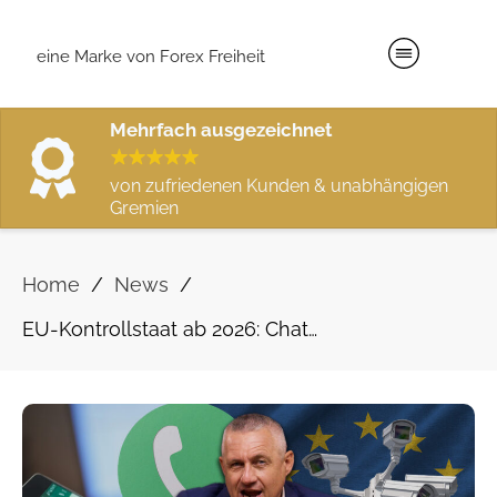
eine Marke von Forex Freiheit
Mehrfach ausgezeichnet
von zufriedenen Kunden & unabhängigen
Gremien
/
/
Home
News
EU-Kontrollstaat ab 2026: Chatkontrolle, Digitaler Euro und neue Finanzpolizei