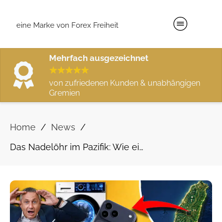
eine Marke von Forex Freiheit
Mehrfach ausgezeichnet
von zufriedenen Kunden & unabhängigen
Gremien
/
/
Home
News
Das Nadelöhr im Pazifik: Wie ein Machtkampf um die Taiwanstraße die europäische Industrie gefährdet