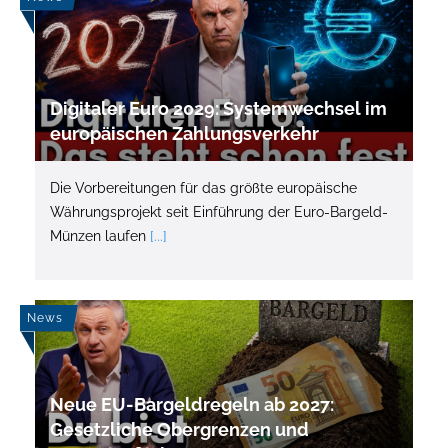
Digitaler Euro 2029: Systemwechsel im
europäischen Zahlungsverkehr
Die Vorbereitungen für das größte europäische
Währungsprojekt seit Einführung der Euro-Bargeld-
Münzen laufen
[...]
News
Neue EU-Bargeldregeln ab 2027:
Gesetzliche Obergrenzen und